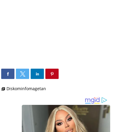
Diskominfomagetan
library_books