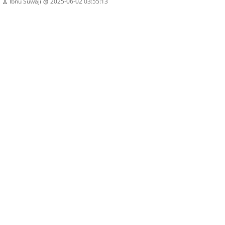
Ibnu Suwaji
2025-06-02 03:55:13

