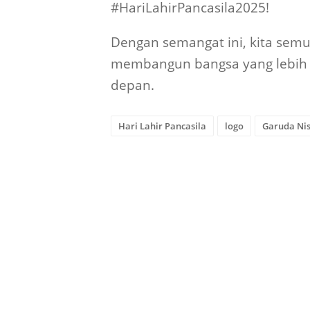
membangun bangsa yang lebih b
depan.
Hari Lahir Pancasila
logo
Garuda Ni