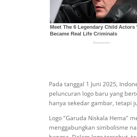
Pada tanggal 1 Juni 2025, Indo
peluncuran logo baru yang bert
hanya sekedar gambar, tetapi
Logo "Garuda Niskala Hema" me
menggabungkan simbolisme nasi
bangsa. Dalam logo tersebut, 
identitas dan karakter bangsa I
menjadi pusat dari logo ini, m