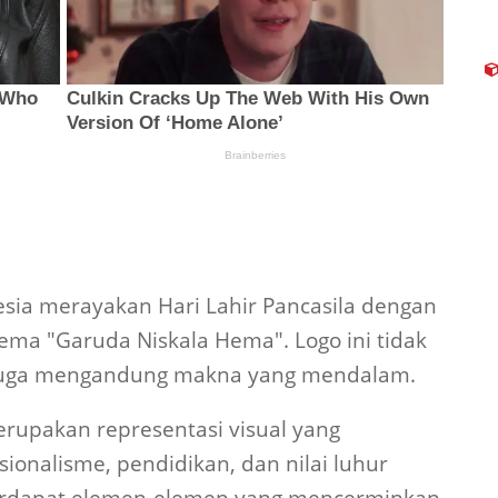
nesia merayakan Hari Lahir Pancasila dengan
ema "Garuda Niskala Hema". Logo ini tidak
 juga mengandung makna yang mendalam.
rupakan representasi visual yang
onalisme, pendidikan, dan nilai luhur
terdapat elemen-elemen yang mencerminkan
ndonesia. Garuda, sebagai simbol negara,
enunjukkan kekuatan dan keberanian bangsa.