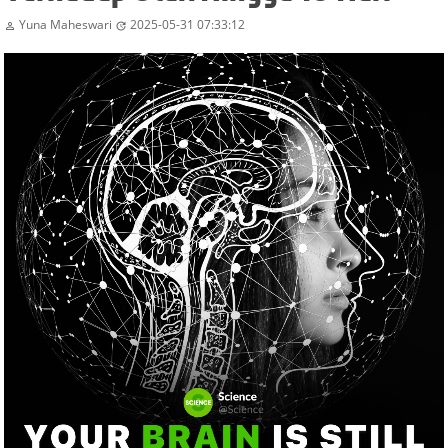
Yuna Maheswari
2025-05-31 07:33:12

