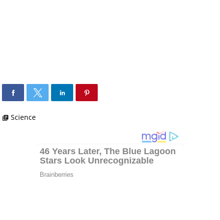
Science
library_books