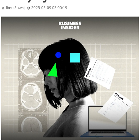
Ibnu Suwaji
2025-05-09 03:00:19

