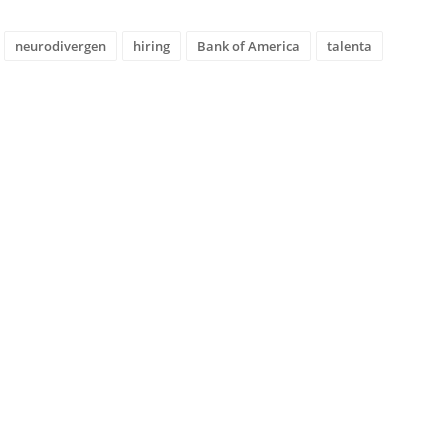
neurodivergen
hiring
Bank of America
talenta