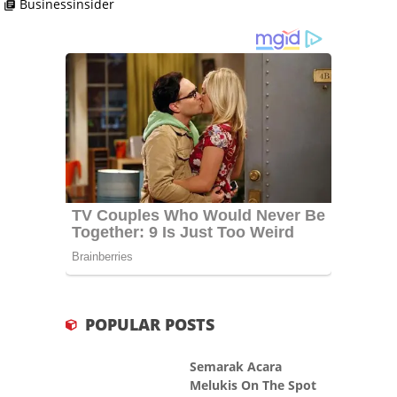
Businessinsider
library_books
POPULAR POSTS
Semarak Acara
Melukis On The Spot
dan Pameran "Diluar