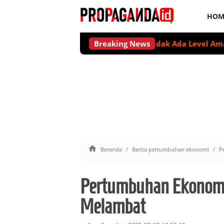
HOM
Breaking News
Tidak Ada Level Aman Minum

Beranda
Berita pertumbuhan ekonomi
P
Pertumbuhan Ekonomi 
Melambat