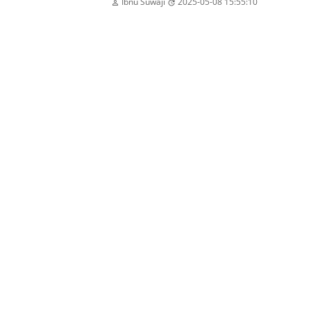
Ibnu Suwaji
2025-05-08 15:55:10

