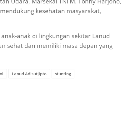
katan Udara, Marsekal TNI M. Tonny Harjono,
uk mendukung kesehatan masyarakat,
 anak-anak di lingkungan sekitar Lanud
an sehat dan memiliki masa depan yang
ni
Lanud Adisutjipto
stunting