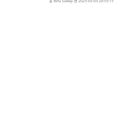
Ibnu Suwaji
2025-05-03 20:55:15

