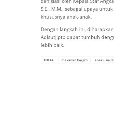
diinisiasi oleh Kepala Staf Ang
S.E., M.M., sebagai upaya unt
khususnya anak-anak.
Dengan langkah ini, diharapkan
Adisutjipto dapat tumbuh deng
lebih baik.
TNI AU
makanan bergizi
anak usia di