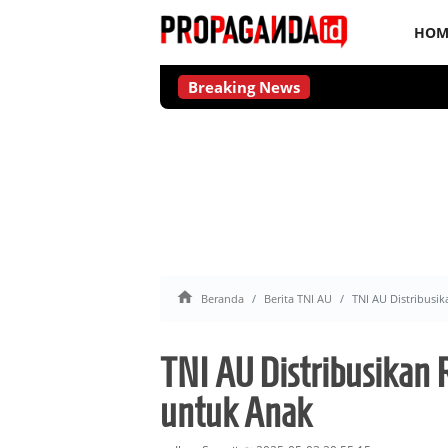
HOM
Breaking News

Beranda
Berita TNI AU
TNI AU Distribusi
TNI AU Distribusikan 
untuk Anak