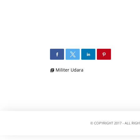
Militer Udara
library_books
© COPYRIGHT 2017 - ALL RIG