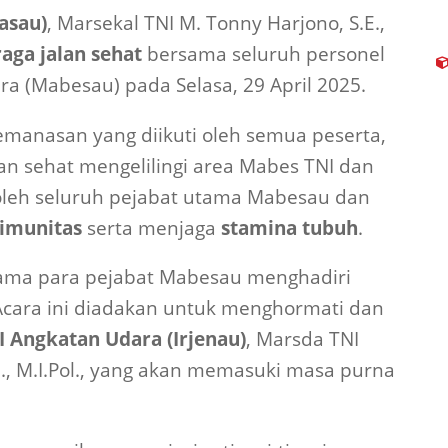
asau)
, Marsekal TNI M. Tonny Harjono, S.E.,
aga jalan sehat
bersama seluruh personel
a (Mabesau) pada Selasa, 29 April 2025.
emanasan yang diikuti oleh semua peserta,
an sehat mengelilingi area Mabes TNI dan
 oleh seluruh pejabat utama Mabesau dan
imunitas
serta menjaga
stamina tubuh
.
rsama para pejabat Mabesau menghadiri
 Acara ini diadakan untuk menghormati dan
I Angkatan Udara (Irjenau)
, Marsda TNI
n)., M.I.Pol., yang akan memasuki masa purna