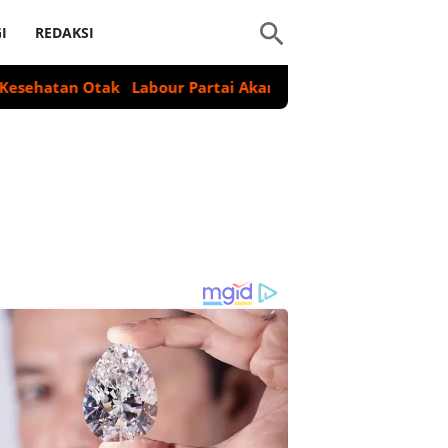
I
REDAKSI
n Otak
Labour Partai Akan Suarakan Deklarasi Genosida Isr