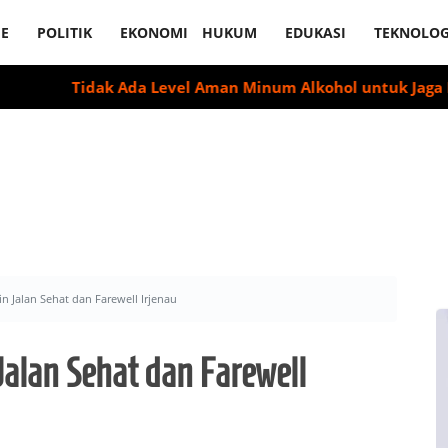
E
POLITIK
EKONOMI
HUKUM
EDUKASI
TEKNOLOG
Tidak Ada Level Aman Minum Alkohol untuk Jaga Kesehata
n Jalan Sehat dan Farewell Irjenau
alan Sehat dan Farewell