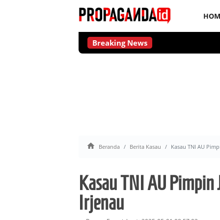
HOM
Breaking News

Beranda
Berita Kasau
Kasau TNI AU Pimpi
Kasau TNI AU Pimpin J
Irjenau