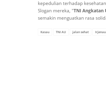
kepedulian terhadap kesehatan
Slogan mereka, "
TNI Angkatan U
semakin menguatkan rasa solid
Kasau
TNI AU
jalan sehat
Irjenau