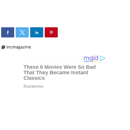
Incmagazine
library_books