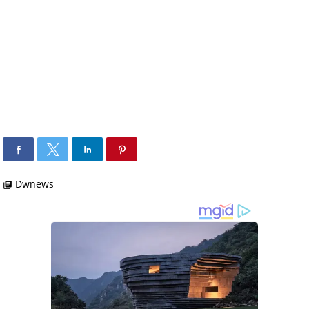
Dwnews
library_books