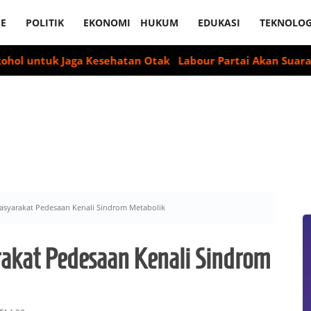
E
POLITIK
EKONOMI
HUKUM
EDUKASI
TEKNOLOG
 Jaga Kesehatan Otak
Labour Partai Akan Suarakan Deklara
asyarakat Pedesaan Kenali Sindrom Metabolik
akat Pedesaan Kenali Sindrom