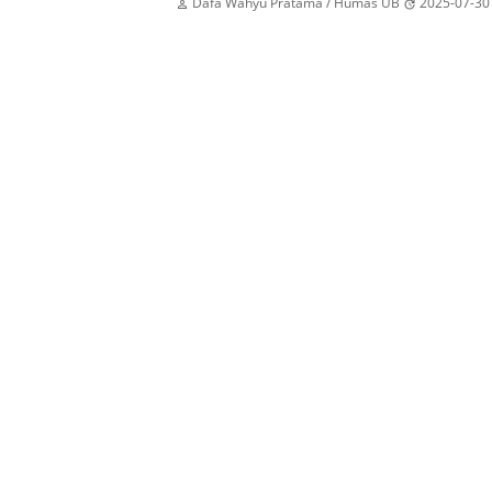
Dafa Wahyu Pratama / Humas UB
2025-07-30

