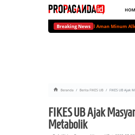
HOM
Tidak Ada Level Aman Minum Alkohol untuk
Breaking News

Beranda
Berita FIKES UB
FIKES UB Ajak M
FIKES UB Ajak Masyar
Metabolik